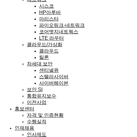
시스코
HP아루바
아리스타
파이오링크-네트워크
코어엣지네트웍스
LTE 라우터
클라우드/가상화
클라우드
틸론
차세대 보안
센티넬원
스텔라사이버
사이버헤이븐
보안 SI
통합유지보수
이전사업
홍보센터
자격 및 인증현황
수행실적
인재채용
인사제도