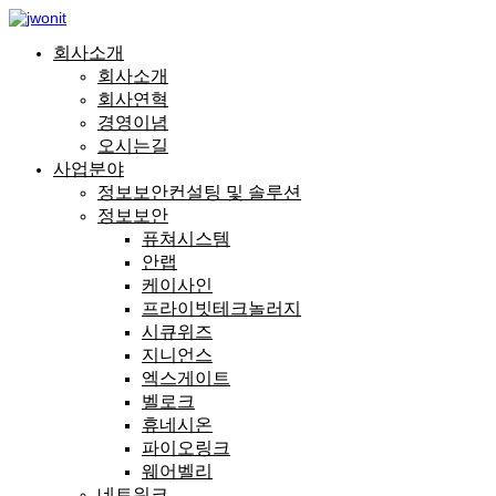
회사소개
회사소개
회사연혁
경영이념
오시는길
사업분야
정보보안컨설팅 및 솔루션
정보보안
퓨쳐시스템
안랩
케이사인
프라이빗테크놀러지
시큐위즈
지니언스
엑스게이트
벨로크
휴네시온
파이오링크
웨어벨리
네트워크