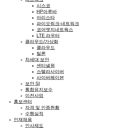
시스코
HP아루바
아리스타
파이오링크-네트워크
코어엣지네트웍스
LTE 라우터
클라우드/가상화
클라우드
틸론
차세대 보안
센티넬원
스텔라사이버
사이버헤이븐
보안 SI
통합유지보수
이전사업
홍보센터
자격 및 인증현황
수행실적
인재채용
인사제도