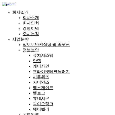
회사소개
회사소개
회사연혁
경영이념
오시는길
사업분야
정보보안컨설팅 및 솔루션
정보보안
퓨쳐시스템
안랩
케이사인
프라이빗테크놀러지
시큐위즈
지니언스
엑스게이트
벨로크
휴네시온
파이오링크
웨어벨리
네트워크