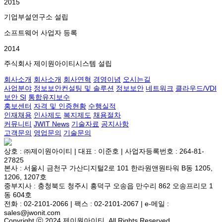
2015
기업부설연구소 설립
소프트웨어 사업자 등록
2014
주식회사 제이원아이티시스템 설립
회사소개
회사소개
회사연혁
경영이념
오시는길
사업분야
정보보안컨설팅 및 솔루션
정보보안
네트워크
클라우드/VDI
보안 SI
통합유지보수
홍보센터
자격 및 인증현황
수행실적
인재채용
인사제도
복지제도
채용절차
커뮤니티
JWIT News
기술자료
공지사항
고객문의
영업문의
기술문의
상호 : ㈜제이원아이티 | 대표 : 이준호 | 사업자등록번호 : 264-81-
27825
본사 : 서울시 금천구 가산디지털2로 101 한라원앤원타워 B동 1205,
1206, 1207호
중부지사 : 충청북도 청주시 흥덕구 오송읍 만수리 862 오송프리모 1
동 604호
전화 : 02-2101-2066 | 팩스 : 02-2101-2067 | e-메일 :
sales@jwonit.com
Copyright ⓒ 2024 제이원아이티. All Rights Reserved.