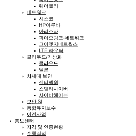
웨어벨리
네트워크
시스코
HP아루바
아리스타
파이오링크-네트워크
코어엣지네트웍스
LTE 라우터
클라우드/가상화
클라우드
틸론
차세대 보안
센티넬원
스텔라사이버
사이버헤이븐
보안 SI
통합유지보수
이전사업
홍보센터
자격 및 인증현황
수행실적