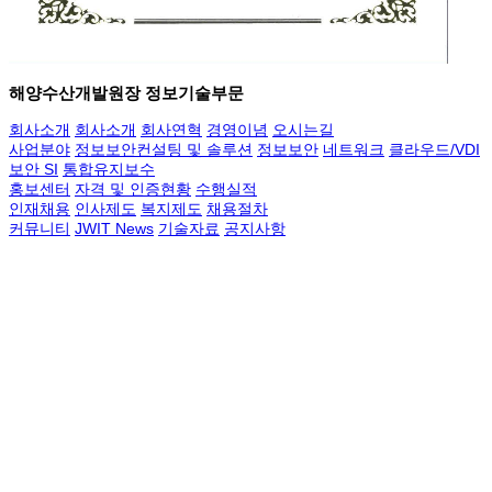
해양수산개발원장 정보기술부문
회사소개
회사소개
회사연혁
경영이념
오시는길
사업분야
정보보안컨설팅 및 솔루션
정보보안
네트워크
클라우드/VDI
보안 SI
통합유지보수
홍보센터
자격 및 인증현황
수행실적
인재채용
인사제도
복지제도
채용절차
커뮤니티
JWIT News
기술자료
공지사항
고객문의
영업문의
기술문의
상호 : ㈜제이원아이티 | 대표 : 이준호 | 사업자등록번호 : 264-81-
27825
본사 : 서울시 금천구 가산디지털2로 101 한라원앤원타워 B동 1205,
1206, 1207호
중부지사 : 충청북도 청주시 흥덕구 오송읍 만수리 862 오송프리모 1
동 604호
전화 : 02-2101-2066 | 팩스 : 02-2101-2067 | e-메일 :
sales@jwonit.com
Copyright ⓒ 2024 제이원아이티. All Rights Reserved.