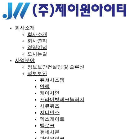
회사소개
회사소개
회사연혁
경영이념
오시는길
사업분야
정보보안컨설팅 및 솔루션
정보보안
퓨쳐시스템
안랩
케이사인
프라이빗테크놀러지
시큐위즈
지니언스
엑스게이트
벨로크
휴네시온
파이오링크