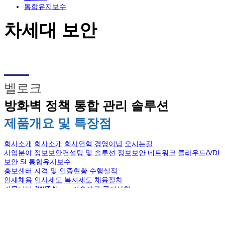
통합유지보수
차세대 보안
벨로크
방화벽 정책 통합 관리 솔루션
제품개요 및 특장점
회사소개
회사소개
회사연혁
경영이념
오시는길
사업분야
정보보안컨설팅 및 솔루션
정보보안
네트워크
클라우드/VDI
보안 SI
통합유지보수
홍보센터
자격 및 인증현황
수행실적
인재채용
인사제도
복지제도
채용절차
커뮤니티
JWIT News
기술자료
공지사항
고객문의
영업문의
기술문의
상호 : ㈜제이원아이티 | 대표 : 이준호 | 사업자등록번호 : 264-81-