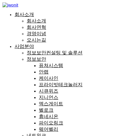
회사소개
회사소개
회사연혁
경영이념
오시는길
사업분야
정보보안컨설팅 및 솔루션
정보보안
퓨쳐시스템
안랩
케이사인
프라이빗테크놀러지
시큐위즈
지니언스
엑스게이트
벨로크
휴네시온
파이오링크
웨어벨리
네트워크