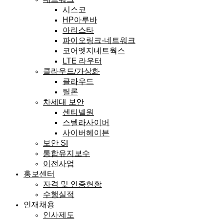
시스코
HP아루바
아리스타
파이오링크-네트워크
코어엣지네트웍스
LTE 라우터
클라우드/가상화
클라우드
틸론
차세대 보안
센티넬원
스텔라사이버
사이버헤이븐
보안 SI
통합유지보수
이전사업
홍보센터
자격 및 인증현황
수행실적
인재채용
인사제도